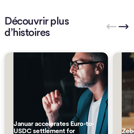
Découvrir plus
d’histoires
Januar accelerates Euro-to-
USDC settlement for
Zebe