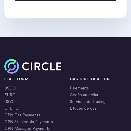
Accueil
PLATEFORME
CAS D’UTILISATION
USDC
Paiements
EURC
Accès au dollar
USYC
Services de trading
CirBTC
Études de cas
CPN Fiat Payments
CPN Stablecoin Payments
CPN Managed Payments