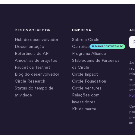
DESENVOLVEDOR
EMPRESA
AS
Em
Hub do desenvolvedor
Sobre a Circle
Documentação
Carreiras
ESTAMOS CONTRATANDO
Referência de API
Programa Alliance
Amostras de projetos
Stablecoins de Parceiros
Ao 
Faucet da Testnet
da Circle
rec
Blog do desenvolvedor
Circle Impact
rel
emp
Circle Research
Circle Foundation
com
Status do tempo de
Circle Ventures
inf
atividade
Relações com
Pol
investidores
Cir
Kit da marca
pos
pre
ame