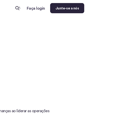
Faça login
Junte-se a nós
nanças ao liderar as operações