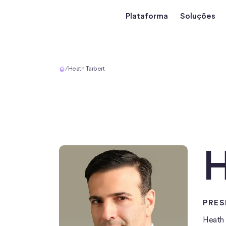
Plataforma
Soluções
Início
/
Heath Tarbert
H
PRES
Heath i