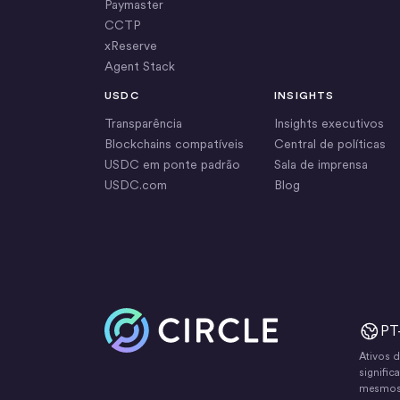
Paymaster
CCTP
xReserve
Agent Stack
USDC
INSIGHTS
Transparência
Insights executivos
Blockchains compatíveis
Central de políticas
USDC em ponte padrão
Sala de imprensa
USDC.com
Blog
Início
PT
Ativos d
signifi
mesmos c