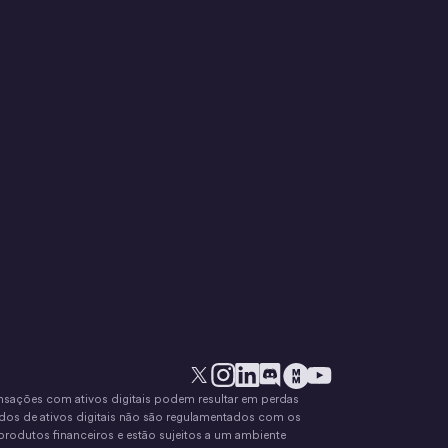
Transações com ativos digitais podem resultar em perdas
X
Instagram
LinkedIn
Discórdia
YouTube
O movimento do dinheir
dos de ativos digitais não são regulamentados com os
rodutos financeiros e estão sujeitos a um ambiente