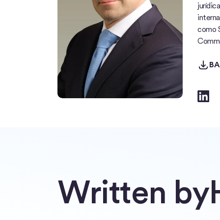
jurídic
intern
como S
Commod
BAIX
BA
Written by