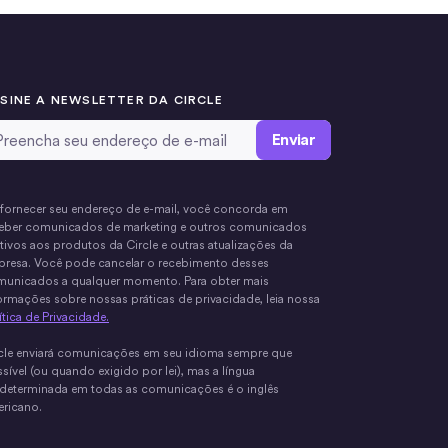
SINE A NEWSLETTER DA CIRCLE
ail Address
*
fornecer seu endereço de e-mail, você concorda em
eber comunicados de marketing e outros comunicados
ativos aos produtos da Circle e outras atualizações da
resa. Você pode cancelar o recebimento desses
unicados a qualquer momento. Para obter mais
ormações sobre nossas práticas de privacidade, leia nossa
ítica de Privacidade.
cle enviará comunicações em seu idioma sempre que
sível (ou quando exigido por lei), mas a língua
determinada em todas as comunicações é o inglês
ricano.