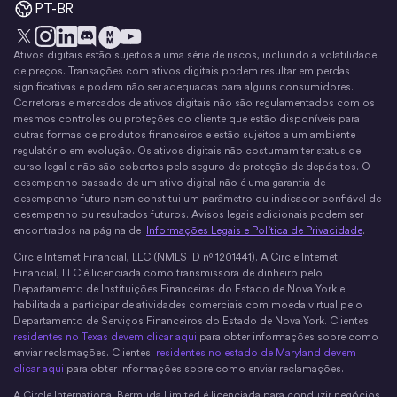
PT-BR
Ativos digitais estão sujeitos a uma série de riscos, incluindo a volatilidade
X
Instagram
LinkedIn
Discórdia
YouTube
O movimento do dinheiro
de preços. Transações com ativos digitais podem resultar em perdas
significativas e podem não ser adequadas para alguns consumidores.
Corretoras e mercados de ativos digitais não são regulamentados com os
mesmos controles ou proteções do cliente que estão disponíveis para
outras formas de produtos financeiros e estão sujeitos a um ambiente
regulatório em evolução. Os ativos digitais não costumam ter status de
curso legal e não são cobertos pelo seguro de proteção de depósitos. O
desempenho passado de um ativo digital não é uma garantia de
desempenho futuro nem constitui um parâmetro ou indicador confiável de
desempenho ou resultados futuros. Avisos legais adicionais podem ser
encontrados na página de
Informações Legais e Política de Privacidade
.
Circle Internet Financial, LLC (NMLS ID nº 1201441). A Circle Internet
Financial, LLC é licenciada como transmissora de dinheiro pelo
Departamento de Instituições Financeiras do Estado de Nova York e
habilitada a participar de atividades comerciais com moeda virtual pelo
Departamento de Serviços Financeiros do Estado de Nova York. Clientes
residentes no Texas devem clicar aqui
para obter informações sobre como
enviar reclamações. Clientes
residentes no estado de Maryland devem
clicar aqui
para obter informações sobre como enviar reclamações.
A Circle International Bermuda Limited é licenciada para conduzir negócios