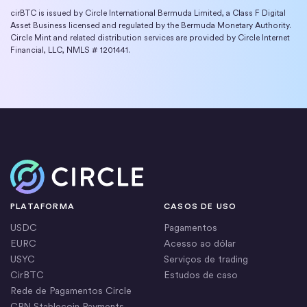
cirBTC is issued by Circle International Bermuda Limited, a Class F Digital
Asset Business licensed and regulated by the Bermuda Monetary Authority.
Circle Mint and related distribution services are provided by Circle Internet
Financial, LLC, NMLS # 1201441.
Início
PLATAFORMA
CASOS DE USO
USDC
Pagamentos
EURC
Acesso ao dólar
USYC
Serviços de trading
CirBTC
Estudos de caso
Rede de Pagamentos Circle
CPN Stablecoin Payments