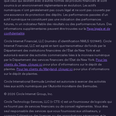
que ceux qui existent avec d’autres formes de produits financiers et sont
soumis à un environnement réglementaire en évolution. Les actifs
numériques n’ont généralement pas cours légal et ne sont pas couverts par
une assurance de protection des dépôts. Les performances passées d’un
actif numérique ne constituent pas une indication des performances
futures, ni un indicateur fiable des résultats ou des performances futurs. Des
informations supplémentaires peuvent être trouvées sur la
Page légale et de
confidentialité
.
Circle Internet Financial, LLC (numéro d’identification NMLS 1201441). Circle
Internet Financial, LLC est agréé en tant que transmetteur de fonds par le
Département des institutions financières de l’État de New York et est
autorisé à exercer des activités commerciales liées à la monnaie numérique
par le Département des services financiers de l’État de New York.
Pour les
clients du Texas, cliquez ici
pour plus d’informations sur le dépôt de
plaintes.
Pour les clients du Maryland, cliquez ici
pour plus d’informations
sur le dépôt de plaintes.
Circle International Bermuda Limited est autorisée à exercer des activités
liées aux actifs numériques par l’Autorité monétaire des Bermudes.
© 2026 Circle Internet Group, Inc.
Circle Technology Services, LLC (« CTS ») est un fournisseur de logiciels qui
ne fournit pas de services financiers ou de conseil réglementés. Vous êtes
seul responsable des services que vous fournissez aux utilisateurs, y
compris l’obtention des licences ou des approbations nécessaires et le