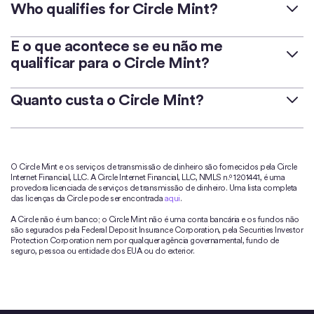
Who qualifies for Circle Mint?
Circle Mint is offered to registered distributors in
E o que acontece se eu não me
qualificar para o Circle Mint?
specific regions
who will mint and distribute USDC at
scale. This product is not offered to retail consumers
Se você quiser acessar as stablecoins da Circle, mas
Quanto custa o Circle Mint?
or those minting USDC for personal use.
em volumes menores, confira essa
lista de corretoras
onde você pode comprar USDC e EURC.
O Circle Mint é gratuito para as pessoas qualificadas.
O Circle Mint e os serviços de transmissão de dinheiro são fornecidos pela Circle
No caso de integração à API, nossa equipe pode
Internet Financial, LLC. A Circle Internet Financial, LLC, NMLS n.º 1201441, é uma
ajudar a projetar a solução perfeita para você.
Entre
provedora licenciada de serviços de transmissão de dinheiro. Uma lista completa
das licenças da Circle pode ser encontrada
aqui
.
em contato conosco
para obter mais informações.
A Circle não é um banco; o Circle Mint não é uma conta bancária e os fundos não
são segurados pela Federal Deposit Insurance Corporation, pela Securities Investor
Protection Corporation nem por qualquer agência governamental, fundo de
seguro, pessoa ou entidade dos EUA ou do exterior.