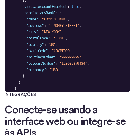
"virtualAccountEnabled"
: 
true
"beneficiaryBank"
"name"
: 
"CRYPTO BANK"
"address"
: 
"1 MONEY STREET"
"city"
: 
"NEW YORK"
"postalCode"
: 
"1001"
"country"
: 
"US"
"swiftCode"
: 
"CRYPTO99"
"routingNumber"
: 
"999999999"
"accountNumber"
: 
"123605879434"
"currency"
: 
"USD"
}
INTEGRAÇÕES
Conecte-se usando a
interface web ou integre-se
às APIs