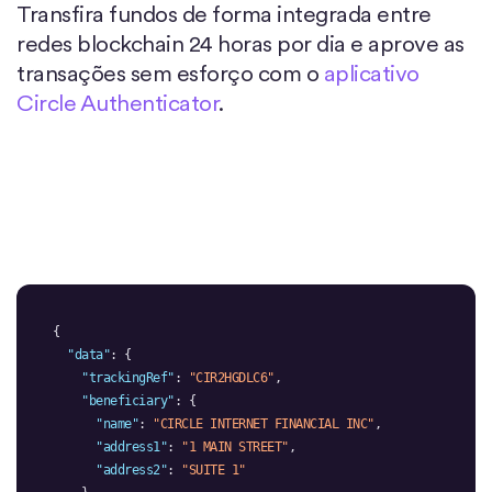
Transfira fundos de forma integrada entre
redes blockchain 24 horas por dia e aprove as
transações sem esforço com o
aplicativo
Circle Authenticator
.
"data"
"trackingRef"
: 
"CIR2HGDLC6"
"beneficiary"
"name"
: 
"CIRCLE INTERNET FINANCIAL INC"
"address1"
: 
"1 MAIN STREET"
"address2"
: 
"SUITE 1"