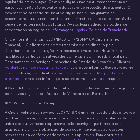
regulatório em evolução. Os ativos digitais não costumam ter status de
curso legal e não são cobertos pelo seguro de proteção de depósitos. O
desempenho passado de um ativo digital não é uma garantia de
desempenho futuro nem constitui um parâmetro ou indicador confiável de
desempenho ou resultados futuros. Avisos legais adicionais podem ser
encontrados na página de
Informações Legais e Política de Privacidade
.
Circle Internet Financial, LLC (NMLS ID nº 1201441). A Circle Internet
Financial, LLC é licenciada como transmissora de dinheiro pelo
Departamento de Instituições Financeiras do Estado de Nova York e
habilitada a participar de atividades comerciais com moeda virtual pelo
Departamento de Serviços Financeiros do Estado de Nova York. Clientes
residentes no Texas devem clicar aqui
para obter informações sobre como
enviar reclamações. Clientes
residentes no estado de Maryland devem
clicar aqui
para obter informações sobre como enviar reclamações.
A Circle International Bermuda Limited é licenciada para conduzir negócios
com ativos digitais pela Autoridade Monetária das Bermudas.
© 2026 Circle Internet Group, Inc
A Circle Technology Services, LLC (“CTS”) é uma fornecedora de software e
não fornece serviços financeiros ou de consultoria regulamentados. Você é
única e exclusivamente responsável pelos serviços que fornecer aos
usuários, incluindo a obtenção de quaisquer licenças ou aprovações
necessárias e a conformidade com as leis aplicáveis. Para obter mais