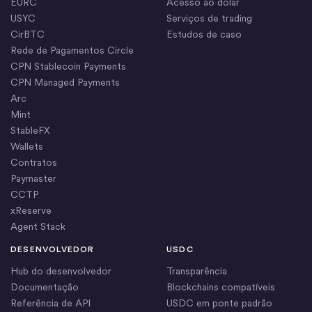
EURC
Acesso ao dólar
USYC
Serviços de trading
CirBTC
Estudos de caso
Rede de Pagamentos Circle
CPN Stablecoin Payments
CPN Managed Payments
Arc
Mint
StableFX
Wallets
Contratos
Paymaster
CCTP
xReserve
Agent Stack
DESENVOLVEDOR
USDC
Hub do desenvolvedor
Transparência
Documentação
Blockchains compatíveis
Referência de API
USDC em ponte padrão