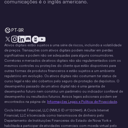
comunicações é o inglês americano.
PT-BR
Ativos digitais estão sujeitos a uma série de riscos, incluindo a volatilidade
X
Instagram
LinkedIn
Discórdia
YouTube
O movimento do dinheiro
de preços. Transações com ativos digitais podem resultar em perdas
significativas e podem não ser adequadas para alguns consumidores.
Corretoras e mercados de ativos digitais não são regulamentados com os
mesmos controles ou proteções do cliente que estão disponíveis para
outras formas de produtos financeiros e estão sujeitos a um ambiente
regulatório em evolução. Os ativos digitais não costumam ter status de
curso legal e não são cobertos pelo seguro de proteção de depósitos. O
desempenho passado de um ativo digital não é uma garantia de
desempenho futuro nem constitui um parâmetro ou indicador confiável de
desempenho ou resultados futuros. Avisos legais adicionais podem ser
encontrados na página de
Informações Legais e Política de Privacidade
.
Circle Internet Financial, LLC (NMLS ID nº 1201441). A Circle Internet
Financial, LLC é licenciada como transmissora de dinheiro pelo
Departamento de Instituições Financeiras do Estado de Nova York e
habilitada a participar de atividades comerciais com moeda virtual pelo