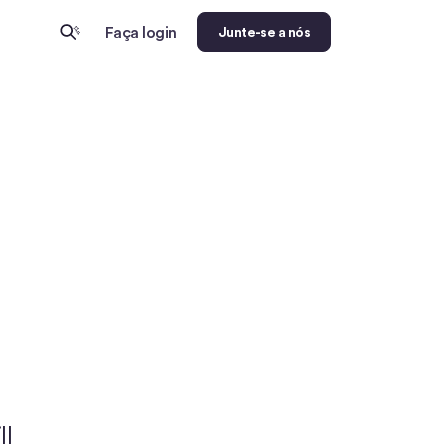
Faça login
Junte-se a nós
ll