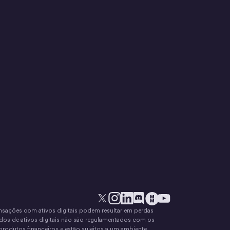
Transações com ativos digitais podem resultar em perdas
X
Instagram
LinkedIn
Discórdia
YouTube
O movimento do dinheir
dos de ativos digitais não são regulamentados com os
rodutos financeiros e estão sujeitos a um ambiente