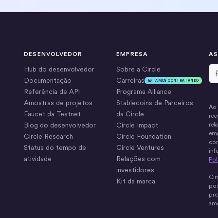
DESENVOLVEDOR
EMPRESA
AS
Em
Hub do desenvolvedor
Sobre a Circle
Documentação
Carreiras
ESTAMOS CONTRATANDO
Referência de API
Programa Alliance
Amostras de projetos
Stablecoins de Parceiros
Ao 
Faucet da Testnet
da Circle
rec
Blog do desenvolvedor
Circle Impact
rel
emp
Circle Research
Circle Foundation
com
Status do tempo de
Circle Ventures
inf
atividade
Relações com
Pol
investidores
Cir
Kit da marca
pos
pre
ame