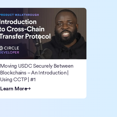
 Programmable Wallets
ving USDC Securely Between Blockchains – An Introduction | Usin
Moving USDC Securely Between
Blockchains – An Introduction |
Using CCTP | #1
Learn More