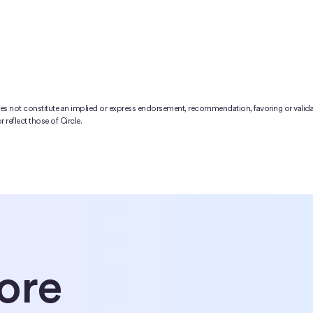
does not constitute an implied or express endorsement, recommendation, favoring or valida
 reflect those of Circle.
ore