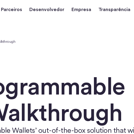
Parceiros
Desenvolvedor
Empresa
Transparência
lkthrough
rogrammable
Walkthrough
le Wallets’ out-of-the-box solution that wi