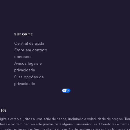
SUPORTE
Central de ajuda
Entre em contato
conosco
Avisos legais e
privacidade
Suas opções de
privacidade
Cookie Settings
-BR
igitais estão sujeitos a uma série de riscos, incluindo a volatilidade de preços. 
cativas e podem não ser adequadas para alguns consumidores. Corretoras e merca
ontroles ou proteções do cliente que estão disponíveis para outras formas de p