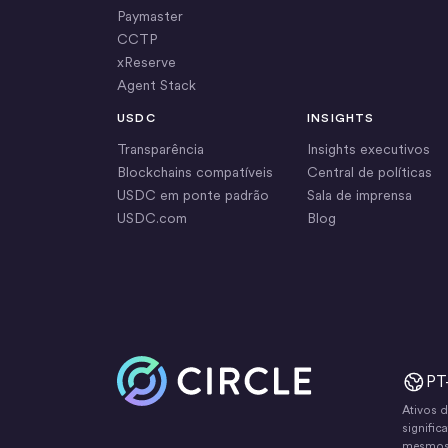
Paymaster
CCTP
xReserve
Agent Stack
USDC
INSIGHTS
Transparência
Insights executivos
Blockchains compatíveis
Central de políticas
USDC em ponte padrão
Sala de imprensa
USDC.com
Blog
Início
PT
Ativos d
signifi
mesmos c