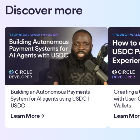
Discover more
Building an Autonomous Payments System for AI agents using 
Creating a USD
Building an Autonomous Payments
Creating a
System for AI agents using USDC I
with User-
USDC
Wallets
Learn More
Learn Mor