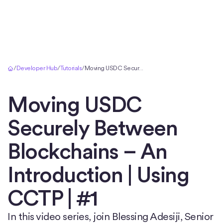
Accueil
/
Developer Hub
/
Tutorials
/
Moving USDC Securely Between Blockchains – An Introduction | Using CCTP | #1
Moving USDC
Securely Between
Blockchains – An
Introduction | Using
CCTP | #1
In this video series, join Blessing Adesiji, Senior