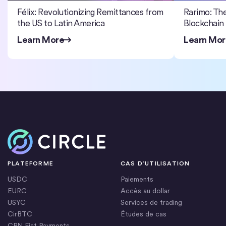
Félix: Revolutionizing Remittances from
Rarimo: The
the US to Latin America
Blockchain
Learn More
Learn Mor
Accueil
PLATEFORME
CAS D’UTILISATION
USDC
Paiements
EURC
Accès au dollar
USYC
Services de trading
CirBTC
Études de cas
CPN Fiat Payments