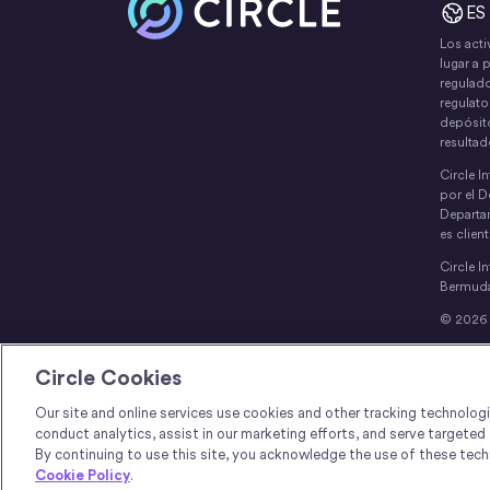
ES
Los acti
lugar a 
regulado
regulato
depósito
resultad
Circle I
por el D
Departa
es clien
Circle I
Bermuda
© 2026 C
Circle T
único re
Circle Cookies
las leye
Our site and online services use cookies and other tracking technolog
conduct analytics, assist in our marketing efforts, and serve targete
By continuing to use this site, you acknowledge the use of these techn
Cookie Policy
.