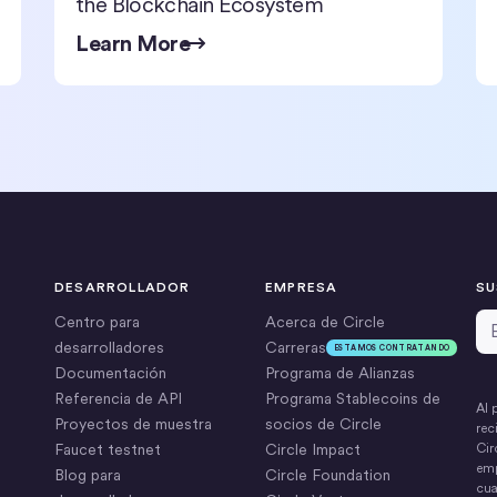
the Blockchain Ecosystem
Learn More
DESARROLLADOR
EMPRESA
SU
Di
Centro para
Acerca de Circle
desarrolladores
Carreras
ESTAMOS CONTRATANDO
Documentación
Programa de Alianzas
Referencia de API
Programa Stablecoins de
Al 
Proyectos de muestra
socios de Circle
rec
Faucet testnet
Circle Impact
Cir
emp
Blog para
Circle Foundation
cua