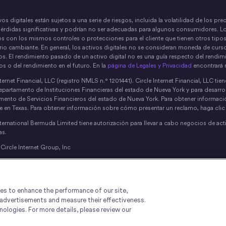
vos digitales están sujetos a una serie de riesgos, incluida la volatilidad de los pr
pérdidas significativas y podrían no ser adecuadas para algunos consumidores. L
s con los mismos controles o protecciones para el cliente que tienen otros tipos
rio cambiante. En general, los activos digitales no se consideran moneda de curso
s. El rendimiento pasado de un activo digital no es una guía respecto del rendimie
os o del rendimiento en el futuro. En la
página de Legales y Privacidad
encontrará 
nternet Financial, LLC (registro NMLS n.° 1201441). Circle Internet Financial, LLC 
epartamento de Instituciones Financieras del estado de Nueva York y para desarro
mento de Servicios Financieros del estado de Nueva York. Para obtener informac
te en Texas. Para obtener información sobre cómo presentar un reclamo, haga cli
nternational Bermuda Limited tiene autorización para llevar a cabo negocios de act
s.
ircle Internet Group, Inc
echnology Services, LLC (“CTS”) es un proveedor de software y no brinda servicio
sponsable de los servicios que brinda a los usuarios, incluida la obtención de la
s aplicables. Si desea más información, haga clic
aquí
para ver las condiciones de s
ies to enhance the performance of our site,
d advertisements and measure their effectiveness.
ologies. For more details, please review our