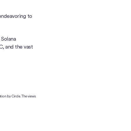
endeavoring to
 Solana
C, and the vast
tion by Circle. The views