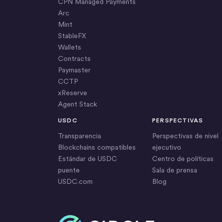
CPN Managed Payments
Arc
Mint
StableFX
Wallets
Contracts
Paymaster
CCTP
xReserve
Agent Stack
USDC
PERSPECTIVAS
Transparencia
Perspectivas de nivel
Blockchains compatibles
ejecutivo
Estándar de USDC
Centro de políticas
puente
Sala de prensa
USDC.com
Blog
Inicio