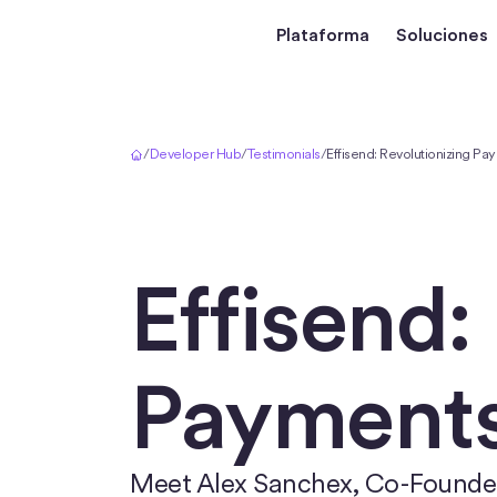
Plataforma
Soluciones
Inicio
/
Developer Hub
/
Testimonials
/
Effisend: Revolutionizing P
Effisend:
Payment
Meet Alex Sanchex, Co-Founder 