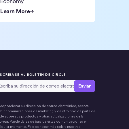
Economy
Learn More
SCRÍBASE AL BOLETÍN DE CIRCLE
rección de correo electrónico
*
proporcionar su dirección de correo electrónico, acepta
ibir comunicaciones de marketing y de otro tipo de parte de
cle sobre sus productos y otras actualizaciones de la
resa. Puede darse de baja de estas comunicaciones en
lquier momento. Para conocer más sobre nuestras