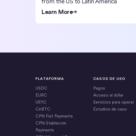
from the US to Latin America
Learn More
PLATAFORMA
CASOS DE USO
USDC
Pagos
EURC
Acceso al dólar
USYC
Servicios para operar
CirBTC
Estudios de caso
CPN Fiat Payments
CPN Stablecoin
Payments