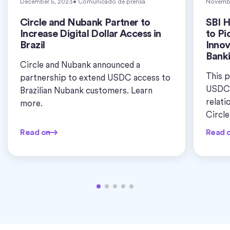
December 5, 2023
• Comunicado de prensa
Novembe
Circle and Nubank Partner to
SBI H
Increase Digital Dollar Access in
to Pi
Brazil
Innov
Banki
Circle and Nubank announced a
This p
partnership to extend USDC access to
USDC s
Brazilian Nubank customers. Learn
relati
more.
Circle
Read on
Read o
more.
Read on
Read 