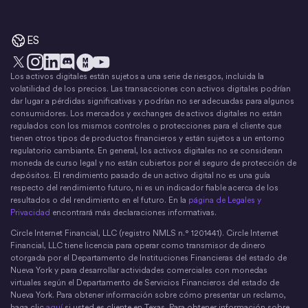
ES
Los activos digitales están sujetos a una serie de riesgos, incluida la
X
Instagram
LinkedIn
Discord
YouTube
El movimiento del dinero
volatilidad de los precios. Las transacciones con activos digitales podrían
dar lugar a pérdidas significativas y podrían no ser adecuadas para algunos
consumidores. Los mercados y exchanges de activos digitales no están
regulados con los mismos controles o protecciones para el cliente que
tienen otros tipos de productos financieros y están sujetos a un entorno
regulatorio cambiante. En general, los activos digitales no se consideran
moneda de curso legal y no están cubiertos por el seguro de protección de
depósitos. El rendimiento pasado de un activo digital no es una guía
respecto del rendimiento futuro, ni es un indicador fiable acerca de los
resultados o del rendimiento en el futuro. En la
página de Legales y
Privacidad
encontrará más declaraciones informativas.
Circle Internet Financial, LLC (registro NMLS n.° 1201441). Circle Internet
Financial, LLC tiene licencia para operar como transmisor de dinero
otorgada por el Departamento de Instituciones Financieras del estado de
Nueva York y para desarrollar actividades comerciales con monedas
virtuales según el Departamento de Servicios Financieros del estado de
Nueva York. Para obtener información sobre cómo presentar un reclamo,
haga clic
aquí
si usted es cliente en Texas. Para obtener información sobre