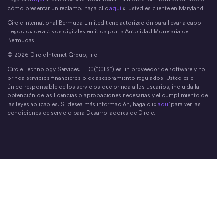
cómo presentar un reclamo, haga clic
aquí
si usted es cliente en Maryland.
Circle International Bermuda Limited tiene autorización para llevar a cabo
negocios de activos digitales emitida por la Autoridad Monetaria de
Bermudas.
© 2026 Circle Internet Group, Inc
Circle Technology Services, LLC (“CTS”) es un proveedor de software y no
brinda servicios financieros o de asesoramiento regulados. Usted es el
único responsable de los servicios que brinda a los usuarios, incluida la
obtención de las licencias o aprobaciones necesarias y el cumplimiento de
las leyes aplicables. Si desea más información, haga clic
aquí
para ver las
condiciones de servicio para Desarrolladores de Circle.