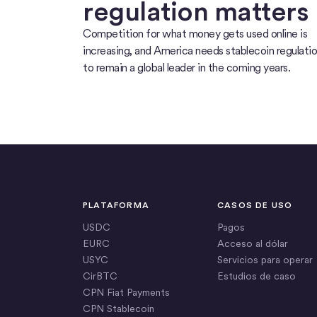
regulation matters
Competition for what money gets used online is
increasing, and America needs stablecoin regulati
to remain a global leader in the coming years.
PLATAFORMA
CASOS DE USO
USDC
Pagos
EURC
Acceso al dólar
USYC
Servicios para operar
CirBTC
Estudios de caso
CPN Fiat Payments
CPN Stablecoin