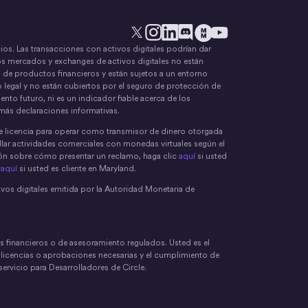
ecios. Las transacciones con activos digitales podrían dar
X
Instagram
LinkedIn
Discord
YouTube
El movimiento del dinero
os mercados y exchanges de activos digitales no están
 de productos financieros y están sujetos a un entorno
 legal y no están cubiertos por el seguro de protección de
nto futuro, ni es un indicador fiable acerca de los
más declaraciones informativas.
tiene licencia para operar como transmisor de dinero otorgada
llar actividades comerciales con monedas virtuales según el
ión sobre cómo presentar un reclamo, haga clic
aquí
si usted
c
aquí
si usted es cliente en Maryland.
ivos digitales emitida por la Autoridad Monetaria de
s financieros o de asesoramiento regulados. Usted es el
s licencias o aprobaciones necesarias y el cumplimiento de
ervicio para Desarrolladores de Circle.