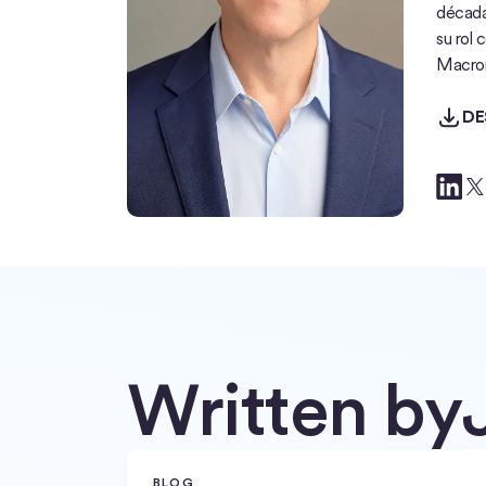
década
su rol
Macrom
DESC
DE
Written by
BLOG