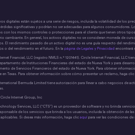
vos digitales están sujetos a una serie de riesgos, incluida la volatilidad de los pr
pérdidas significativas y podrían no ser adecuadas para algunos consumidores. L
s con los mismos controles o protecciones para el cliente que tienen otros tipos
rio cambiante. En general, los activos digitales no se consideran moneda de curso
s. El rendimiento pasado de un activo digital no es una guía respecto del rendimie
os o del rendimiento en el futuro. En la
página de Legales y Privacidad
encontrará 
nternet Financial, LLC (registro NMLS n.° 1201441). Circle Internet Financial, LLC 
epartamento de Instituciones Financieras del estado de Nueva York y para desarro
mento de Servicios Financieros del estado de Nueva York. Para obtener informac
te en Texas. Para obtener información sobre cómo presentar un reclamo, haga cli
nternational Bermuda Limited tiene autorización para llevar a cabo negocios de act
s.
ircle Internet Group, Inc
echnology Services, LLC (“CTS”) es un proveedor de software y no brinda servicio
sponsable de los servicios que brinda a los usuarios, incluida la obtención de la
s aplicables. Si desea más información, haga clic
aquí
para ver las condiciones de s