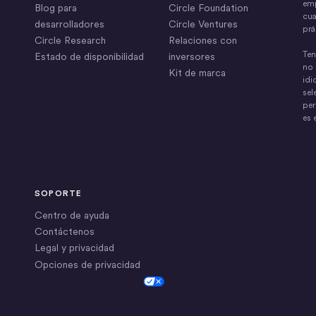
emp
Blog para
Circle Foundation
cua
desarrolladores
Circle Ventures
prá
Circle Research
Relaciones con
Ten
Estado de disponibilidad
inversores
no 
Kit de marca
idi
sel
per
es 
SOPORTE
Centro de ayuda
Contáctenos
Legal y privacidad
Opciones de privacidad
Cookie Settings