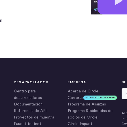
on
DESARROLLADOR
EMPRESA
SU
Di
Centro para
Acerca de Circle
desarrolladores
Carreras
ESTAMOS CONTRATANDO
Documentación
Programa de Alianzas
Referencia de API
Programa Stablecoins de
Al 
Proyectos de muestra
socios de Circle
rec
Faucet testnet
Circle Impact
Cir