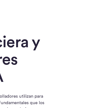
iera y
res
A
lladores utilizan para
 fundamentales que los