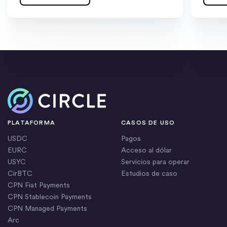
Inicio
PLATAFORMA
CASOS DE USO
USDC
Pagos
EURC
Acceso al dólar
USYC
Servicios para operar
CirBTC
Estudios de caso
CPN Fiat Payments
CPN Stablecoin Payments
CPN Managed Payments
Arc