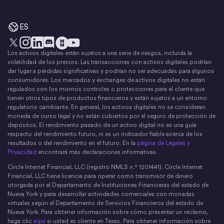
ES
Los activos digitales están sujetos a una serie de riesgos, incluida la
X
Instagram
LinkedIn
Discord
YouTube
El movimiento del dinero
volatilidad de los precios. Las transacciones con activos digitales podrían
dar lugar a pérdidas significativas y podrían no ser adecuadas para algunos
consumidores. Los mercados y exchanges de activos digitales no están
regulados con los mismos controles o protecciones para el cliente que
tienen otros tipos de productos financieros y están sujetos a un entorno
regulatorio cambiante. En general, los activos digitales no se consideran
moneda de curso legal y no están cubiertos por el seguro de protección de
depósitos. El rendimiento pasado de un activo digital no es una guía
respecto del rendimiento futuro, ni es un indicador fiable acerca de los
resultados o del rendimiento en el futuro. En la
página de Legales y
Privacidad
encontrará más declaraciones informativas.
Circle Internet Financial, LLC (registro NMLS n.° 1201441). Circle Internet
Financial, LLC tiene licencia para operar como transmisor de dinero
otorgada por el Departamento de Instituciones Financieras del estado de
Nueva York y para desarrollar actividades comerciales con monedas
virtuales según el Departamento de Servicios Financieros del estado de
Nueva York. Para obtener información sobre cómo presentar un reclamo,
haga clic
aquí
si usted es cliente en Texas. Para obtener información sobre