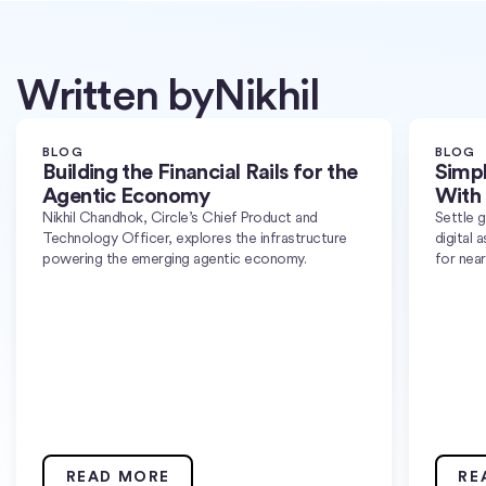
Written by
Nikhil
BLOG
BLOG
Building the Financial Rails for the
Simpl
Agentic Economy
With
Nikhil Chandhok, Circle’s Chief Product and
Settle g
Technology Officer, explores the infrastructure
digital 
powering the emerging agentic economy.
for near
READ MORE
RE