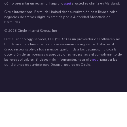
cómo presentar un reclamo, haga clic
aquí
si usted es cliente en Maryland.
Circle International Bermuda Limited tiene autorización para llevar a cabo
negocios de activos digitales emitida por la Autoridad Monetaria de
Bermudas.
© 2026 Circle Internet Group, Inc
Circle Technology Services, LLC (“CTS”) es un proveedor de software y no
brinda servicios financieros o de asesoramiento regulados. Usted es el
único responsable de los servicios que brinda a los usuarios, incluida la
obtención de las licencias o aprobaciones necesarias y el cumplimiento de
las leyes aplicables. Si desea más información, haga clic
aquí
para ver las
condiciones de servicio para Desarrolladores de Circle.