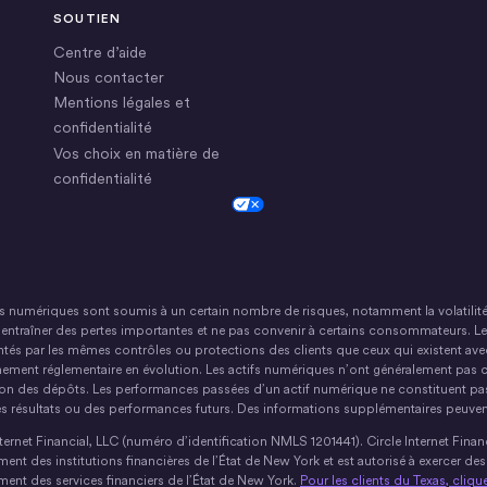
SOUTIEN
Centre d’aide
Nous contacter
Mentions légales et
confidentialité
Vos choix en matière de
confidentialité
Cookie Settings
fs numériques sont soumis à un certain nombre de risques, notamment la volatilité
entraîner des pertes importantes et ne pas convenir à certains consommateurs. Le
tés par les mêmes contrôles ou protections des clients que ceux qui existent ave
ement réglementaire en évolution. Les actifs numériques n’ont généralement pas c
on des dépôts. Les performances passées d’un actif numérique ne constituent pas
es résultats ou des performances futurs. Des informations supplémentaires peuvent
nternet Financial, LLC (numéro d’identification NMLS 1201441). Circle Internet Finan
ent des institutions financières de l’État de New York et est autorisé à exercer de
ent des services financiers de l’État de New York.
Pour les clients du Texas, clique