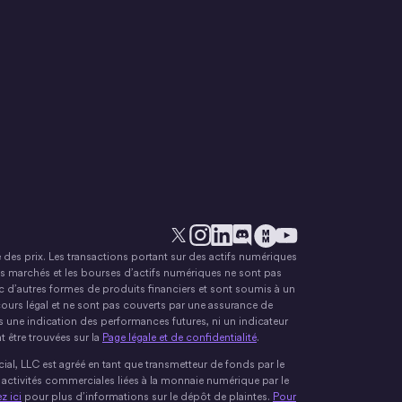
 des prix. Les transactions portant sur des actifs numériques
X
Instagram
LinkedIn
Discorde
YouTube
Le mouvement monétair
s marchés et les bourses d’actifs numériques ne sont pas
c d’autres formes de produits financiers et sont soumis à un
ours légal et ne sont pas couverts par une assurance de
 une indication des performances futures, ni un indicateur
 être trouvées sur la
Page légale et de confidentialité
.
cial, LLC est agréé en tant que transmetteur de fonds par le
s activités commerciales liées à la monnaie numérique par le
z ici
pour plus d’informations sur le dépôt de plaintes.
Pour