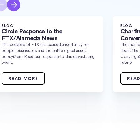
BLOG
BLOG
Circle Response to the
Chartin
FTX/Alameda News
Conve
The collapse of FTX has caused uncertainty for
The momen
people, businesses and the entire digital asset
about the
ecosystem. Read our response to this devastating
Converge22 
event.
future.
READ MORE
REA