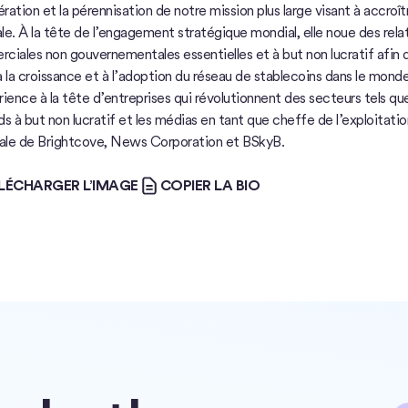
ération et la pérennisation de notre mission plus large visant à accro
e. À la tête de l’engagement stratégique mondial, elle noue des rela
iales non gouvernementales essentielles et à but non lucratif afin d
 la croissance et à l’adoption du réseau de stablecoins dans le mond
ience à la tête d’entreprises qui révolutionnent des secteurs tels que 
s à but non lucratif et les médias en tant que cheffe de l’exploitati
pale de Brightcove, News Corporation et BSkyB.
HARGER L’IMAGE
COPIER LA BIO
LÉCHARGER L’IMAGE
COPIER LA BIO