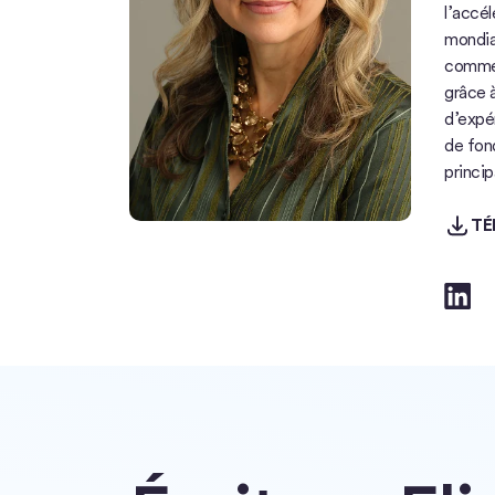
l’accél
mondial
commerc
grâce à
d’expér
de fond
princi
TÉLÉC
TÉ