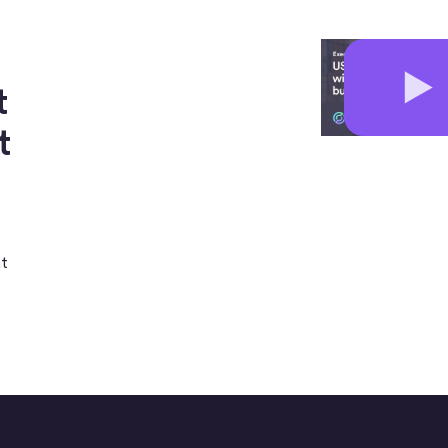
t
t
at