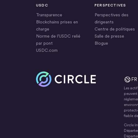
USDC
PERSPECTIVES
Transparence
Perspectives des
Blockchains prises en
dirigeants
charge
Centre de politiques
Norme de l’USDC relié
Salle de presse
par pont
Blogue
USDC.com
Accueil
FR
Les acti
peuvent 
réglemen
environn
protecti
fiable d
Circle I
Départem
Départem