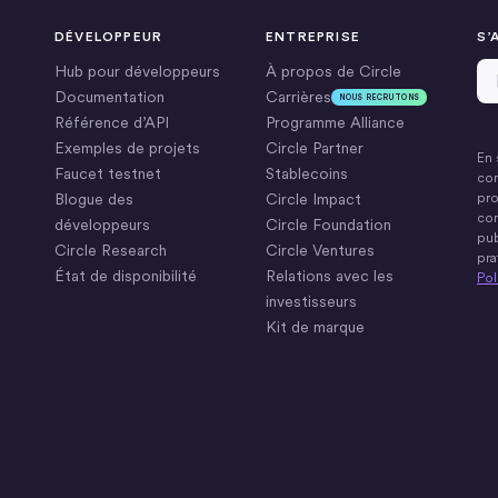
DÉVELOPPEUR
ENTREPRISE
S’
Ad
Hub pour développeurs
À propos de Circle
Documentation
Carrières
NOUS RECRUTONS
Référence d’API
Programme Alliance
Exemples de projets
Circle Partner
En 
Faucet testnet
Stablecoins
con
Blogue des
Circle Impact
pro
com
développeurs
Circle Foundation
pub
Circle Research
Circle Ventures
pra
État de disponibilité
Relations avec les
Pol
investisseurs
Kit de marque