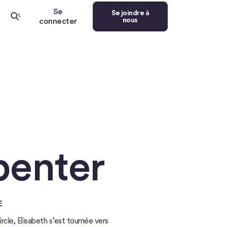
Se
Se joindre à
nous
connecter
penter
E
cle, Elisabeth s’est tournée vers