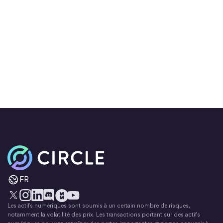
Accueil
FR
Les actifs numériques sont soumis à un certain nombre de risques,
X
Instagram
LinkedIn
Discorde
YouTube
Le mouvement monétaire
notamment la volatilité des prix. Les transactions portant sur des actifs