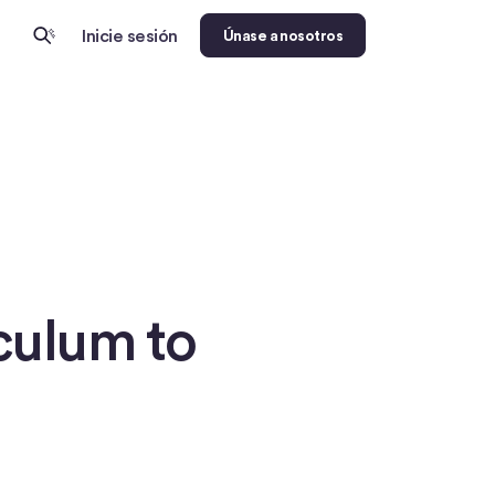
Inicie sesión
Únase a nosotros
culum to