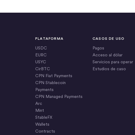
PLATAFORMA
CASOS DE USO
USDC
Pagos
EURC
Acceso al dólar
USYC
Servicios para operar
CirBTC
Estudios de caso
CPN Fiat Payments
CPN Stablecoin
Payments
CPN Managed Payments
Arc
Mint
StableFX
Wallets
Contracts