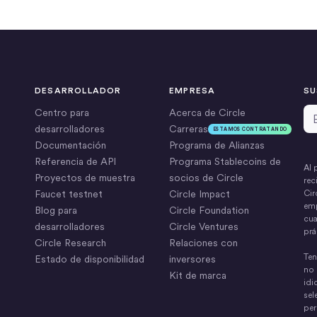
DESARROLLADOR
EMPRESA
SU
Di
Centro para
Acerca de Circle
desarrolladores
Carreras
ESTAMOS CONTRATANDO
Documentación
Programa de Alianzas
Referencia de API
Programa Stablecoins de
Al 
Proyectos de muestra
socios de Circle
rec
Faucet testnet
Circle Impact
Cir
emp
Blog para
Circle Foundation
cua
desarrolladores
Circle Ventures
prá
Circle Research
Relaciones con
Ten
Estado de disponibilidad
inversores
no 
Kit de marca
idi
sel
per