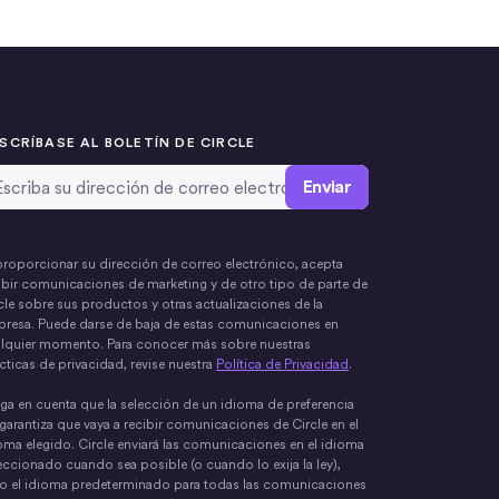
SCRÍBASE AL BOLETÍN DE CIRCLE
rección de correo electrónico
*
proporcionar su dirección de correo electrónico, acepta
ibir comunicaciones de marketing y de otro tipo de parte de
cle sobre sus productos y otras actualizaciones de la
resa. Puede darse de baja de estas comunicaciones en
lquier momento. Para conocer más sobre nuestras
cticas de privacidad, revise nuestra
Política de Privacidad
.
ga en cuenta que la selección de un idioma de preferencia
garantiza que vaya a recibir comunicaciones de Circle en el
oma elegido. Circle enviará las comunicaciones en el idioma
eccionado cuando sea posible (o cuando lo exija la ley),
o el idioma predeterminado para todas las comunicaciones