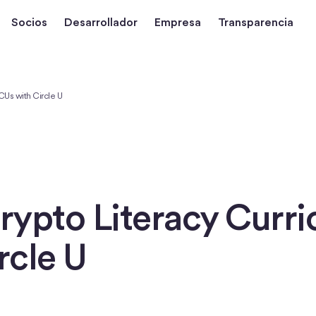
Socios
Desarrollador
Empresa
Transparencia
CUs with Circle U
Crypto Literacy Curri
rcle U