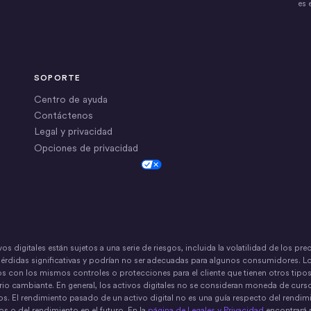
es 
SOPORTE
Centro de ayuda
Contáctenos
Legal y privacidad
Opciones de privacidad
Cookie Settings
vos digitales están sujetos a una serie de riesgos, incluida la volatilidad de los pr
pérdidas significativas y podrían no ser adecuadas para algunos consumidores. L
s con los mismos controles o protecciones para el cliente que tienen otros tipos
rio cambiante. En general, los activos digitales no se consideran moneda de curso
s. El rendimiento pasado de un activo digital no es una guía respecto del rendimie
os o del rendimiento en el futuro. En la
página de Legales y Privacidad
encontrará 