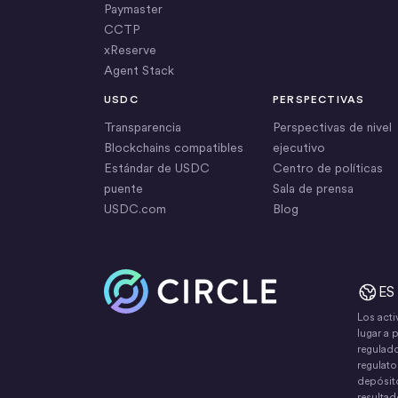
Paymaster
CCTP
xReserve
Agent Stack
USDC
PERSPECTIVAS
Transparencia
Perspectivas de nivel
Blockchains compatibles
ejecutivo
Estándar de USDC
Centro de políticas
puente
Sala de prensa
USDC.com
Blog
Inicio
ES
Los acti
lugar a 
regulado
regulato
depósito
resultad