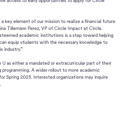
ve access to early opportunities to apply for Circle
s a key element of our mission to realize a financial future
cina Tillemann Perez, VP of Circle Impact at Circle.
esteemed academic institutions is a step toward helping
 can equip students with the necessary knowledge to
s industry.”
 U as either a mandated or extracurricular part of their
ng programming. A wider rollout to more academic
 for Spring 2023. Interested organizations may inquire
.