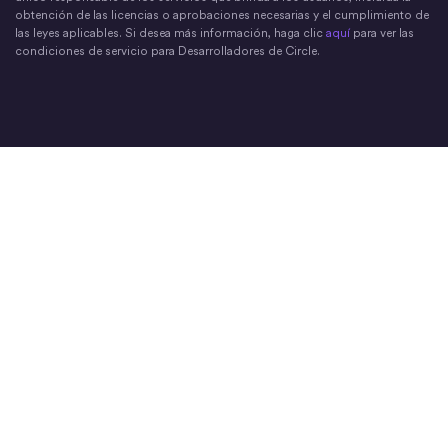
obtención de las licencias o aprobaciones necesarias y el cumplimiento de
las leyes aplicables. Si desea más información, haga clic
aquí
para ver las
condiciones de servicio para Desarrolladores de Circle.