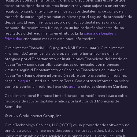
regulados con los mismos controles o protecciones para el cliente que
tienen otros tipos de productos financieros y están sujetos a un entorno
regulatorio cambiante. En general, los activos digitales no se consideran
moneda de curso legal y no están cubiertos por el seguro de protección de
depósitos. El rendimiento pasado de un activo digital no es una guía
respecto del rendimiento futuro, ni es un indicador fiable acerca de los
resultados o del rendimiento en el futuro. En la
página de Legales y
Privacidad
encontrará más declaraciones informativas.
Circle Internet Financial, LLC (registro NMLS n.° 1201441). Circle Internet
Financial, LLC tiene licencia para operar como transmisor de dinero
otorgada por el Departamento de Instituciones Financieras del estado de
Nueva York y para desarrollar actividades comerciales con monedas
virtuales según el Departamento de Servicios Financieros del estado de
Nueva York. Para obtener información sobre cómo presentar un reclamo,
haga clic
aquí
si usted es cliente en Texas. Para obtener información sobre
cómo presentar un reclamo, haga clic
aquí
si usted es cliente en Maryland.
Circle International Bermuda Limited tiene autorización para llevar a cabo
negocios de activos digitales emitida por la Autoridad Monetaria de
Bermudas.
© 2026 Circle Internet Group, Inc
Circle Technology Services, LLC (“CTS”) es un proveedor de software y no
brinda servicios financieros o de asesoramiento regulados. Usted es el
único responsable de los servicios que brinda a los usuarios, incluida la