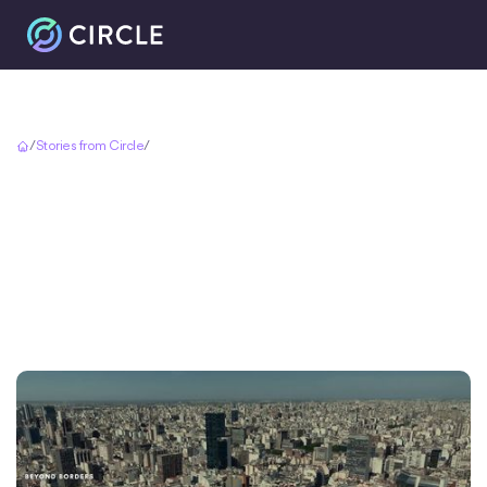
Inicio
/
Stories from Circle
/
Open money unlocks global career opportunities
Open money unlocks
global career
opportunities