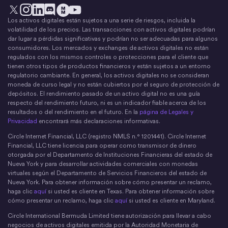
Los activos digitales están sujetos a una serie de riesgos, incluida la
X
Instagram
LinkedIn
Discord
YouTube
El movimiento del dinero
volatilidad de los precios. Las transacciones con activos digitales podrían
dar lugar a pérdidas significativas y podrían no ser adecuadas para algunos
consumidores. Los mercados y exchanges de activos digitales no están
regulados con los mismos controles o protecciones para el cliente que
tienen otros tipos de productos financieros y están sujetos a un entorno
regulatorio cambiante. En general, los activos digitales no se consideran
moneda de curso legal y no están cubiertos por el seguro de protección de
depósitos. El rendimiento pasado de un activo digital no es una guía
respecto del rendimiento futuro, ni es un indicador fiable acerca de los
resultados o del rendimiento en el futuro. En la
página de Legales y
Privacidad
encontrará más declaraciones informativas.
Circle Internet Financial, LLC (registro NMLS n.° 1201441). Circle Internet
Financial, LLC tiene licencia para operar como transmisor de dinero
otorgada por el Departamento de Instituciones Financieras del estado de
Nueva York y para desarrollar actividades comerciales con monedas
virtuales según el Departamento de Servicios Financieros del estado de
Nueva York. Para obtener información sobre cómo presentar un reclamo,
haga clic
aquí
si usted es cliente en Texas. Para obtener información sobre
cómo presentar un reclamo, haga clic
aquí
si usted es cliente en Maryland.
Circle International Bermuda Limited tiene autorización para llevar a cabo
negocios de activos digitales emitida por la Autoridad Monetaria de