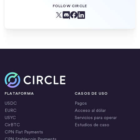
FOLLOW CIRCLE
Facebook
X (Twitter)
Linkedin
Discord
Inicio
PLATAFORMA
CASOS DE USO
USDC
Pagos
EURC
Acceso al dólar
USYC
Servicios para operar
CirBTC
Estudios de caso
CPN Fiat Payments
CPN Stablecoin Payments