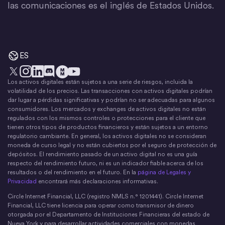
las comunicaciones es el inglés de Estados Unidos.
ES
Los activos digitales están sujetos a una serie de riesgos, incluida la
X
Instagram
LinkedIn
Discord
YouTube
El movimiento del dinero
volatilidad de los precios. Las transacciones con activos digitales podrían
dar lugar a pérdidas significativas y podrían no ser adecuadas para algunos
consumidores. Los mercados y exchanges de activos digitales no están
regulados con los mismos controles o protecciones para el cliente que
tienen otros tipos de productos financieros y están sujetos a un entorno
regulatorio cambiante. En general, los activos digitales no se consideran
moneda de curso legal y no están cubiertos por el seguro de protección de
depósitos. El rendimiento pasado de un activo digital no es una guía
respecto del rendimiento futuro, ni es un indicador fiable acerca de los
resultados o del rendimiento en el futuro. En la
página de Legales y
Privacidad
encontrará más declaraciones informativas.
Circle Internet Financial, LLC (registro NMLS n.° 1201441). Circle Internet
Financial, LLC tiene licencia para operar como transmisor de dinero
otorgada por el Departamento de Instituciones Financieras del estado de
Nueva York y para desarrollar actividades comerciales con monedas