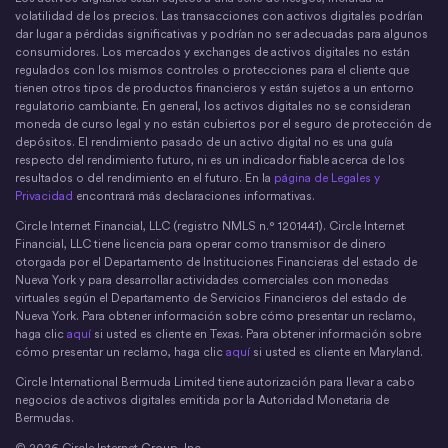
X
Instagram
LinkedIn
Discord
YouTube
El movimiento del dinero
volatilidad de los precios. Las transacciones con activos digitales podrían
dar lugar a pérdidas significativas y podrían no ser adecuadas para algunos
consumidores. Los mercados y exchanges de activos digitales no están
regulados con los mismos controles o protecciones para el cliente que
tienen otros tipos de productos financieros y están sujetos a un entorno
regulatorio cambiante. En general, los activos digitales no se consideran
moneda de curso legal y no están cubiertos por el seguro de protección de
depósitos. El rendimiento pasado de un activo digital no es una guía
respecto del rendimiento futuro, ni es un indicador fiable acerca de los
resultados o del rendimiento en el futuro. En la
página de Legales y
Privacidad
encontrará más declaraciones informativas.
Circle Internet Financial, LLC (registro NMLS n.° 1201441). Circle Internet
Financial, LLC tiene licencia para operar como transmisor de dinero
otorgada por el Departamento de Instituciones Financieras del estado de
Nueva York y para desarrollar actividades comerciales con monedas
virtuales según el Departamento de Servicios Financieros del estado de
Nueva York. Para obtener información sobre cómo presentar un reclamo,
haga clic
aquí
si usted es cliente en Texas. Para obtener información sobre
cómo presentar un reclamo, haga clic
aquí
si usted es cliente en Maryland.
Circle International Bermuda Limited tiene autorización para llevar a cabo
negocios de activos digitales emitida por la Autoridad Monetaria de
Bermudas.