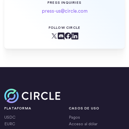
PRESS INQUIRIES
press-us@circle.com
FOLLOW CIRCLE
Facebook
X (Twitter)
Linkedin
Discord
Inicio
PLATAFORMA
CASOS DE USO
USDC
Pagos
EURC
Acceso al dólar