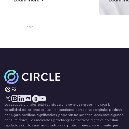
1
See licenses
here.
Inicio
ES
Los activos digitales están sujetos a una serie de riesgos, incluida la
X
Instagram
LinkedIn
Discord
YouTube
El movimiento del dinero
volatilidad de los precios. Las transacciones con activos digitales podrían
dar lugar a pérdidas significativas y podrían no ser adecuadas para algunos
consumidores. Los mercados y exchanges de activos digitales no están
regulados con los mismos controles o protecciones para el cliente que