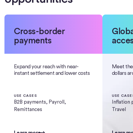
Cross-border
Globa
payments
acce
Expand your reach with near-
Meet the
instant settlement and lower costs
dollars a
USE CASES
USE CASE
B2B payments, Payroll,
Inflation
Remittances
Travel
Learn more
Learn mo
Learn more
Learn m