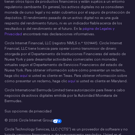
tienen otros tipos de productos financieros y están sujetos a un entorno
regulatorio cambiante. En general, los activos digitales no se consideran
moneda de curso legal y no están cubiertos por el seguro de protección de
depósitos. El rendimiento pasado de un activo digital no es una guía
respecto del rendimiento futuro, ni es un indicador fiable acerca de los
resultados o del rendimiento en el futuro. En la
página de Legales y
Privacidad
encontrará más declaraciones informativas.
Circle Internet Financial, LLC (registro NMLS n.° 1201441). Circle Internet
Financial, LLC tiene licencia para operar como transmisor de dinero
otorgada por el Departamento de Instituciones Financieras del estado de
Nueva York y para desarrollar actividades comerciales con monedas
virtuales según el Departamento de Servicios Financieros del estado de
Nueva York. Para obtener información sobre cómo presentar un reclamo,
haga clic
aquí
si usted es cliente en Texas. Para obtener información sobre
cómo presentar un reclamo, haga clic
aquí
si usted es cliente en Maryland.
Circle International Bermuda Limited tiene autorización para llevar a cabo
negocios de activos digitales emitida por la Autoridad Monetaria de
Bermudas.
Sus opciones de privacidad
© 2026 Circle Internet Group, Inc
Cookie Settings
Circle Technology Services, LLC (“CTS”) es un proveedor de software y no
brinda servicios financieros o de asesoramiento regulados. Usted es el