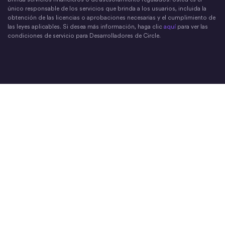
único responsable de los servicios que brinda a los usuarios, incluida la
obtención de las licencias o aprobaciones necesarias y el cumplimiento de
las leyes aplicables. Si desea más información, haga clic
aquí
para ver las
condiciones de servicio para Desarrolladores de Circle.