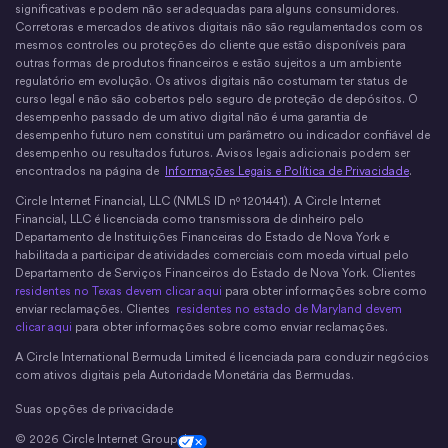
significativas e podem não ser adequadas para alguns consumidores.
Corretoras e mercados de ativos digitais não são regulamentados com os
mesmos controles ou proteções do cliente que estão disponíveis para
outras formas de produtos financeiros e estão sujeitos a um ambiente
regulatório em evolução. Os ativos digitais não costumam ter status de
curso legal e não são cobertos pelo seguro de proteção de depósitos. O
desempenho passado de um ativo digital não é uma garantia de
desempenho futuro nem constitui um parâmetro ou indicador confiável de
desempenho ou resultados futuros. Avisos legais adicionais podem ser
encontrados na página de
Informações Legais e Política de Privacidade
.
Circle Internet Financial, LLC (NMLS ID nº 1201441). A Circle Internet
Financial, LLC é licenciada como transmissora de dinheiro pelo
Departamento de Instituições Financeiras do Estado de Nova York e
habilitada a participar de atividades comerciais com moeda virtual pelo
Departamento de Serviços Financeiros do Estado de Nova York. Clientes
residentes no Texas devem clicar aqui
para obter informações sobre como
enviar reclamações. Clientes
residentes no estado de Maryland devem
clicar aqui
para obter informações sobre como enviar reclamações.
A Circle International Bermuda Limited é licenciada para conduzir negócios
com ativos digitais pela Autoridade Monetária das Bermudas.
Suas opções de privacidade
© 2026 Circle Internet Group, Inc
Cookie Settings