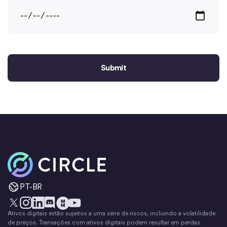
Início
PT-BR
Ativos digitais estão sujeitos a uma série de riscos, incluindo a volatilidade
X
Instagram
LinkedIn
Discórdia
YouTube
O movimento do dinheiro
de preços. Transações com ativos digitais podem resultar em perdas