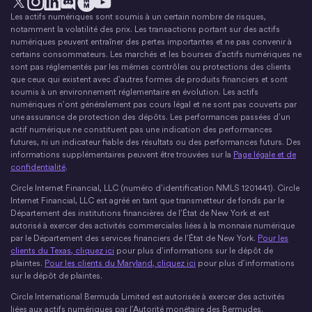
Les actifs numériques sont soumis à un certain nombre de risques,
X
Instagram
LinkedIn
Discorde
YouTube
Le mouvement monétaire
notamment la volatilité des prix. Les transactions portant sur des actifs
numériques peuvent entraîner des pertes importantes et ne pas convenir à
certains consommateurs. Les marchés et les bourses d’actifs numériques ne
sont pas réglementés par les mêmes contrôles ou protections des clients
que ceux qui existent avec d’autres formes de produits financiers et sont
soumis à un environnement réglementaire en évolution. Les actifs
numériques n’ont généralement pas cours légal et ne sont pas couverts par
une assurance de protection des dépôts. Les performances passées d’un
actif numérique ne constituent pas une indication des performances
futures, ni un indicateur fiable des résultats ou des performances futurs. Des
informations supplémentaires peuvent être trouvées sur la
Page légale et de
confidentialité
.
Circle Internet Financial, LLC (numéro d’identification NMLS 1201441). Circle
Internet Financial, LLC est agréé en tant que transmetteur de fonds par le
Département des institutions financières de l’État de New York et est
autorisé à exercer des activités commerciales liées à la monnaie numérique
par le Département des services financiers de l’État de New York.
Pour les
clients du Texas, cliquez ici
pour plus d’informations sur le dépôt de
plaintes.
Pour les clients du Maryland, cliquez ici
pour plus d’informations
sur le dépôt de plaintes.
Circle International Bermuda Limited est autorisée à exercer des activités
liées aux actifs numériques par l’Autorité monétaire des Bermudes.